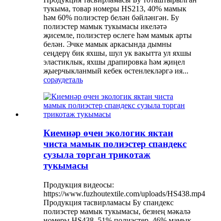
тукыма, товар номеры HS213, 40% мамык
һәм 60% полиэстер белән бәйләнгән. Бу
полиэстер мамык тукымасы икеләтә
җисемле, полиэстер өслеге һәм мамык арты
белән. Эчке мамык аркасында дымны
сеңдерү бик яхшы, шул ук вакытта ул яхшы
эластиклык, яхшы драпировка һәм җиңел
җыерчыкланмый кебек өстенлекләргә ия...
сорау
деталь
Киемнәр өчен экологик яктан
чиста мамык полиэстер спандекс
сузыла торган трикотаж
тукымасы
Продукция видеосы:
https://www.fuzhoutextile.com/uploads/HS438.mp4
Продукция тасвирламасы Бу спандекс
полиэстер мамык тукымасы, безнең мәкалә
номеры HS438, 51% полиэстер, 46% мамык