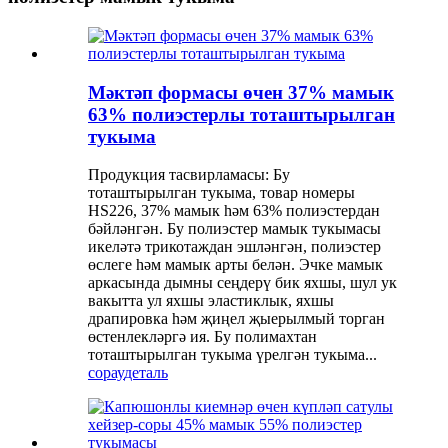
Мәктәп формасы өчен 37% мамык
63% полиэстерлы тоташтырылган
тукыма
Продукция тасвирламасы: Бу
тоташтырылган тукыма, товар номеры
HS226, 37% мамык һәм 63% полиэстердан
бәйләнгән. Бу полиэстер мамык тукымасы
икеләтә трикотаждан эшләнгән, полиэстер
өслеге һәм мамык арты белән. Эчке мамык
аркасында дымны сеңдерү бик яхшы, шул ук
вакытта ул яхшы эластиклык, яхшы
драпировка һәм җиңел җыерылмый торган
өстенлекләргә ия. Бу полимахтан
тоташтырылган тукыма үрелгән тукыма...
сорау
деталь