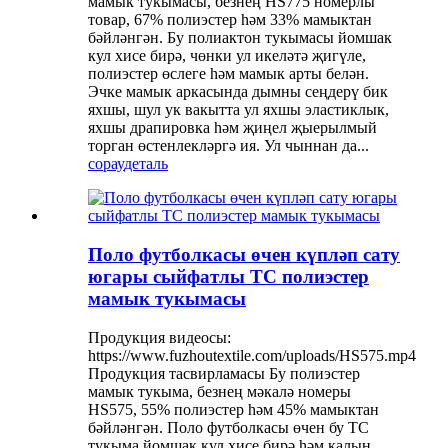
мамык тукымасы, безнең HS775 номерлы
товар, 67% полиэстер һәм 33% мамыктан
бәйләнгән. Бу полиактон тукымасы йомшак
кул хисе бирә, чөнки ул икеләтә җигүле,
полиэстер өслеге һәм мамык арты белән.
Эчке мамык аркасында дымны сеңдерү бик
яхшы, шул ук вакытта ул яхшы эластиклык,
яхшы драпировка һәм җиңел җыерылмый
торган өстенлекләргә ия. Ул чыннан да...
сорау
деталь
Поло футболкасы өчен күпләп сату
югары сыйфатлы TC полиэстер
мамык тукымасы
Продукция видеосы:
https://www.fuzhoutextile.com/uploads/HS575.mp4
Продукция тасвирламасы Бу полиэстер
мамык тукыма, безнең мәкалә номеры
HS575, 55% полиэстер һәм 45% мамыктан
бәйләнгән. Поло футболкасы өчен бу TC
тукыма йомшак кул хисе бирә һәм калын,