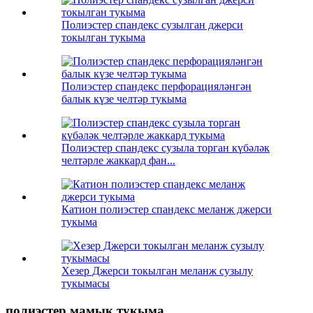
Полиэстер спандекс сузылган джерси
токылган тукыма
Полиэстер спандекс перфорацияләнгән
балык күзе челтәр тукыма
Полиэстер спандекс сузыла торган күбәләк
челтәрле жаккард фан...
Катион полиэстер спандекс меланж джерси
тукыма
Хезер Джерси токылган меланж сузылу
тукымасы
полиэстер мамык тукыма