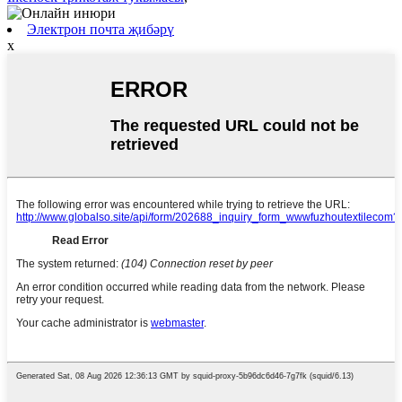
Электрон почта җибәрү
x