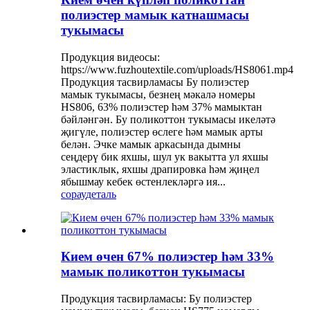
полиэстер мамык катнашмасы
тукымасы
Продукция видеосы:
https://www.fuzhoutextile.com/uploads/HS8061.mp4
Продукция тасвирламасы Бу полиэстер
мамык тукымасы, безнең мәкалә номеры
HS806, 63% полиэстер һәм 37% мамыктан
бәйләнгән. Бу поликоттон тукымасы икеләтә
җигүле, полиэстер өслеге һәм мамык арты
белән. Эчке мамык аркасында дымны
сеңдерү бик яхшы, шул ук вакытта ул яхшы
эластиклык, яхшы драпировка һәм җиңел
ябышмау кебек өстенлекләргә ия...
сорау
деталь
Кием өчен 67% полиэстер һәм 33%
мамык поликоттон тукымасы
Продукция тасвирламасы: Бу полиэстер