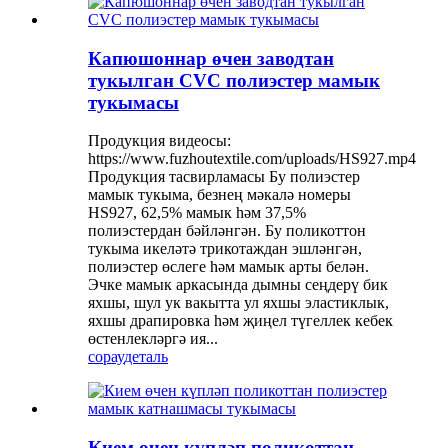
Капюшоннар өчен заводтан
тукылган CVC полиэстер мамык
тукымасы
Продукция видеосы:
https://www.fuzhoutextile.com/uploads/HS927.mp4
Продукция тасвирламасы Бу полиэстер
мамык тукыма, безнең мәкалә номеры
HS927, 62,5% мамык һәм 37,5%
полиэстердан бәйләнгән. Бу поликоттон
тукыма икеләтә трикотаждан эшләнгән,
полиэстер өслеге һәм мамык арты белән.
Эчке мамык аркасында дымны сеңдерү бик
яхшы, шул ук вакытта ул яхшы эластиклык,
яхшы драпировка һәм җиңел түгеллек кебек
өстенлекләргә ия...
сорау
деталь
Кием өчен күпләп поликоттан