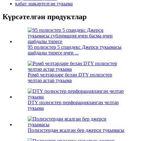
кабат эшкәртелгән тукыма
Күрсәтелгән продуктлар
95 полиэстер 5 спандекс Джерси тукымасы
шабдалы тиресе өчен ...
Ромб челтәрләре белән DTY полиэстер
челтәр астар тукыма
DTY полиэстер перфорацияләнгән челтәр
тукыма
Полиэстердан ясалган бер джерси тукымасы