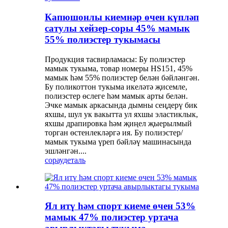
Капюшонлы киемнәр өчен күпләп
сатулы хейзер-соры 45% мамык
55% полиэстер тукымасы
Продукция тасвирламасы: Бу полиэстер
мамык тукыма, товар номеры HS151, 45%
мамык һәм 55% полиэстер белән бәйләнгән.
Бу поликоттон тукыма икеләтә җисемле,
полиэстер өслеге һәм мамык арты белән.
Эчке мамык аркасында дымны сеңдерү бик
яхшы, шул ук вакытта ул яхшы эластиклык,
яхшы драпировка һәм җиңел җыерылмый
торган өстенлекләргә ия. Бу полиэстер/
мамык тукыма үреп бәйләү машинасында
эшләнгән....
сорау
деталь
Ял итү һәм спорт киеме өчен 53%
мамык 47% полиэстер уртача