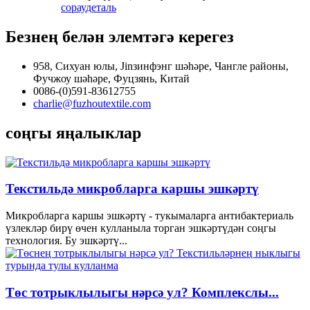
сорау
деталь
Безнең белән элемтәгә керегез
958, Сихуан юлы, Jinзинфэнг шәһәре, Чангле районы,
Фучжоу шәһәре, Фуцзянь, Китай
0086-(0)591-83612755
charlie@fuzhoutextile.com
соңгы яңалыклар
Текстильдә микробларга каршы эшкәртү
Микробларга каршы эшкәртү - тукымаларга антибактериаль
үзлекләр бирү өчен кулланыла торган эшкәртүдән соңгы
технология. Бу эшкәртү...
Төс тотрыклылыгы нәрсә ул? Комплекслы...