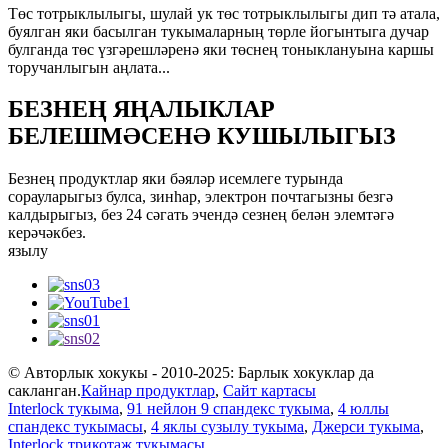
Төс тотрыклылыгы, шулай ук ​​төс тотрыклылыгы дип тә атала,
буялган яки басылган тукымаларның төрле йогынтыга дучар
булганда төс үзгәрешләренә яки төснең тоныклануына каршы
торучанлыгын аңлата...
БЕЗНЕҢ ЯҢАЛЫКЛАР
БЕЛЕШМӘСЕНӘ КУШЫЛЫГЫЗ
Безнең продуктлар яки бәяләр исемлеге турында
сорауларыгыз булса, зинһар, электрон почтагызны безгә
калдырыгыз, без 24 сәгать эчендә сезнең белән элемтәгә
керәчәкбез.
язылу
© Авторлык хокукы - 2010-2025: Барлык хокуклар да
сакланган.
Кайнар продуктлар
,
Сайт картасы
Interlock тукыма
,
91 нейлон 9 спандекс тукыма
,
4 юллы
спандекс тукымасы
,
4 яклы сузылу тукыма
,
Джерси тукыма
,
Interlock трикотаж тукымасы
,