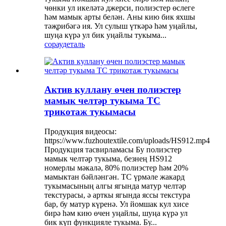
чөнки ул икеләтә джерси, полиэстер өслеге
һәм мамык арты белән. Аны кию бик яхшы
тәҗрибәгә ия. Ул сулыш үткәрә һәм уңайлы,
шуңа күрә ул бик уңайлы тукыма...
сорау
деталь
Актив куллану өчен полиэстер
мамык челтәр тукыма TC
трикотаж тукымасы
Продукция видеосы:
https://www.fuzhoutextile.com/uploads/HS912.mp4
Продукция тасвирламасы Бу полиэстер
мамык челтәр тукыма, безнең HS912
номерлы мәкалә, 80% полиэстер һәм 20%
мамыктан бәйләнгән. TC үрмәле жакард
тукымасының алгы ягында матур челтәр
текстурасы, ә арткы ягында яссы текстура
бар, бу матур күренә. Ул йомшак кул хисе
бирә һәм кию өчен уңайлы, шуңа күрә ул
бик күп функцияле тукыма. Бу...