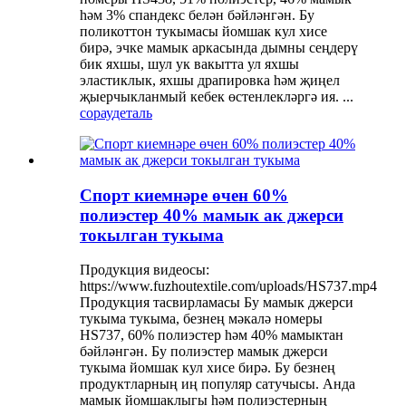
һәм 3% спандекс белән бәйләнгән. Бу
поликоттон тукымасы йомшак кул хисе
бирә, эчке мамык аркасында дымны сеңдерү
бик яхшы, шул ук вакытта ул яхшы
эластиклык, яхшы драпировка һәм җиңел
җыерчыкланмый кебек өстенлекләргә ия. ...
сорау
деталь
Спорт киемнәре өчен 60%
полиэстер 40% мамык ак джерси
токылган тукыма
Продукция видеосы:
https://www.fuzhoutextile.com/uploads/HS737.mp4
Продукция тасвирламасы Бу мамык джерси
тукыма тукыма, безнең мәкалә номеры
HS737, 60% полиэстер һәм 40% мамыктан
бәйләнгән. Бу полиэстер мамык джерси
тукыма йомшак кул хисе бирә. Бу безнең
продуктларның иң популяр сатучысы. Анда
мамык йомшаклыгы һәм полиэстерның