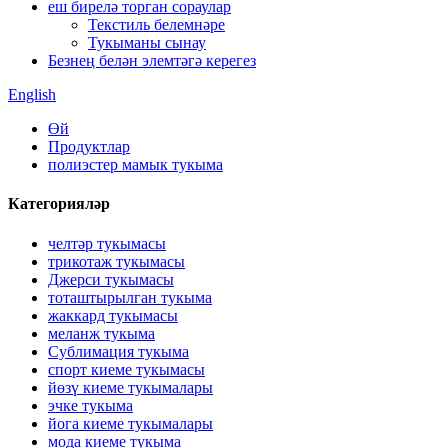
еш бирелә торган сораулар
Текстиль белемнәре
Тукыманы сынау
Безнең белән элемтәгә керегез
English
Өй
Продуктлар
полиэстер мамык тукыма
Категорияләр
челтәр тукымасы
трикотаж тукымасы
Джерси тукымасы
тоташтырылган тукыма
жаккард тукымасы
меланж тукыма
Сублимация тукыма
спорт киеме тукымасы
йөзү киеме тукымалары
эчке тукыма
йога киеме тукымалары
мода киеме тукыма