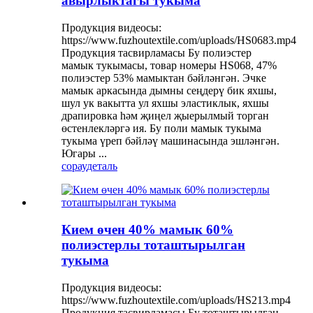
авырлыктагы тукыма
Продукция видеосы:
https://www.fuzhoutextile.com/uploads/HS0683.mp4
Продукция тасвирламасы Бу полиэстер
мамык тукымасы, товар номеры HS068, 47%
полиэстер 53% мамыктан бәйләнгән. Эчке
мамык аркасында дымны сеңдерү бик яхшы,
шул ук вакытта ул яхшы эластиклык, яхшы
драпировка һәм җиңел җыерылмый торган
өстенлекләргә ия. Бу поли мамык тукыма
тукыма үреп бәйләү машинасында эшләнгән.
Югары ...
сорау
деталь
Кием өчен 40% мамык 60%
полиэстерлы тоташтырылган
тукыма
Продукция видеосы:
https://www.fuzhoutextile.com/uploads/HS213.mp4
Продукция тасвирламасы Бу тоташтырылган