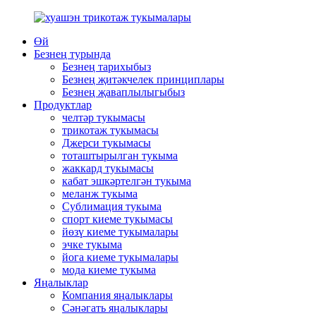
Өй
Безнең турында
Безнең тарихыбыз
Безнең җитәкчелек принциплары
Безнең җаваплылыгыбыз
Продуктлар
челтәр тукымасы
трикотаж тукымасы
Джерси тукымасы
тоташтырылган тукыма
жаккард тукымасы
кабат эшкәртелгән тукыма
меланж тукыма
Сублимация тукыма
спорт киеме тукымасы
йөзү киеме тукымалары
эчке тукыма
йога киеме тукымалары
мода киеме тукыма
Яңалыклар
Компания яңалыклары
Сәнәгать яңалыклары