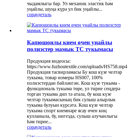
чыдамлыгы бар. Ул механик эластик һәм
уңайлы, шуңа күрә ул бик уңайлы...
сорау
деталь
Капюшонлы кием өчен уңайлы
полиэстер мамык TC тукымасы
Продукция видеосы:
https://www.fuzhoutextile.com/uploads/HS758.mp4
Продукция тасвирламасы Бу кош күзе челтәр
тукыма, товар номеры HS007, 100%
полиэстердан бәйләнгән. Кош күзе тукыма -
функциональ тукыма төре, ул тирне сеңдерә
торган тукыма дип тә атала, бу кош күзе
челтәр тукымасының бик сулыш алырлык
тукыма булуын күрсәтә. Кош күзе челтәр
тукыма спорт киемнәре ясау өчен киң
кулланыла, бу, нигездә, сулыш алучанлыгы
һәм тирне...
сорау
деталь